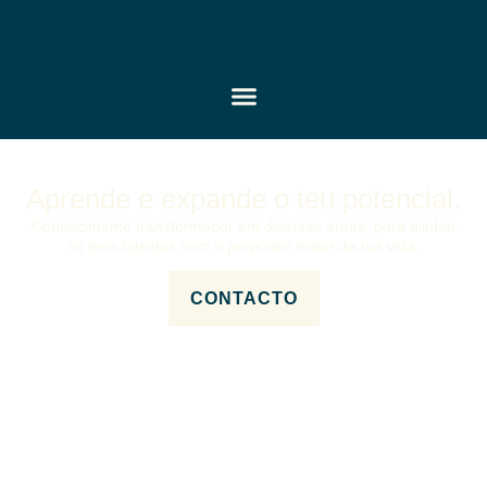
Aprende e expande o teu potencial.
Conhecimento transformador em diversas áreas, para alinhar
os teus talentos com o propósito maior da tua vida.
CONTACTO