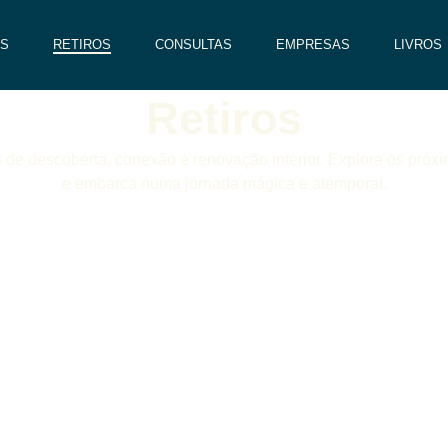
S
RETIROS
CONSULTAS
EMPRESAS
LIVROS
Retiros
de descoberta, conexão e renovação interior. Explora os próxim
e embarca numa jornada mágica e atemporal.